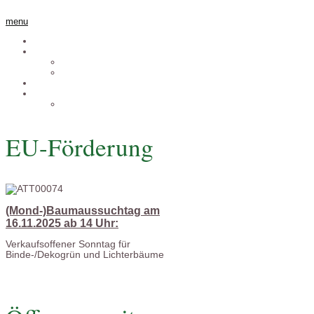
menu
Willkommen
Über uns
Philosophie
Wer wir sind
Bio-Christbäume
Kontakt
Anfahrt
EU-Förderung
(Mond-)Baumaussuchtag am
16.11.2025 ab 14 Uhr:
Verkaufsoffener Sonntag für
Binde-/Dekogrün und Lichterbäume